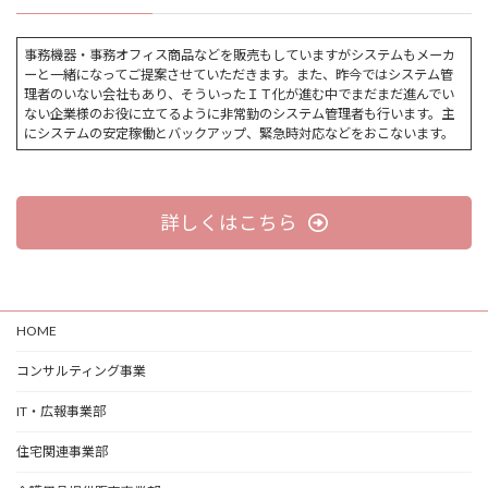
事務機器・事務オフィス商品などを販売もしていますがシステムもメーカ
ーと一緒になってご提案させていただきます。また、昨今ではシステム管
理者のいない会社もあり、そういったＩＴ化が進む中でまだまだ進んでい
ない企業様のお役に立てるように非常勤のシステム管理者も行います。主
にシステムの安定稼働とバックアップ、緊急時対応などをおこないます。
詳しくはこちら
HOME
コンサルティング事業
IT・広報事業部
住宅関連事業部